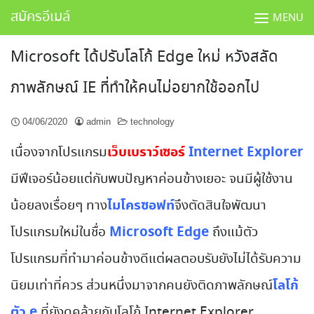
Skip
สมัครอีเมล์
MENU
to
content
Microsoft ได้ปรับโลโก้ Edge ใหม่ หวังสลัด
ภาพลักษณ์ IE ที่ทำให้คนไม่อยากใช้ออกไป
04/06/2020
admin
technology
เว็บเบราว์เซอร์
Internet Explorer
เนื่องจากโปรแกรม
มีฟีเจอร์น้อยแต่กับพบปัญหาค่อนข้างเยอะ จนมีผู้ใช้งาน
ไมโครซอฟท์
น้อยลงเรื่อยๆ ทาง
จึงตัดสินใจพัฒนา
Microsoft Edge
โปรแกรมใหม่ในชื่อ
ถึงแม้ตัว
โปรแกรมที่ทำมาค่อนข้างดีแต่ผลตอบรับยังไม่ได้รับความ
โลโก้
นิยมเท่าที่ควร ส่วนหนึ่งมาจากคนยังติดภาพลักษณ์
ตัว e
ที่ยังดูคล้ายกับโลโก้ Internet Explorer