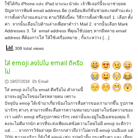
ใช้ได้กับ iPhone และ iPad มาแนะนำค่ะ เจ้าฟีเจอร์นี้จะมาช่วยลด
ปัญหาการพิมพ์ email address ผิด (เหมือนฟังก์ชั่นช่วยสะกดคำน่ะค่ะ)
การตั้งค่าก็ง่ายแสนง่าย ตามวิธีดังนี้ค่ะ วิธีการตั้งค่าฟีเจอร์ 1. เลือก ตั้ง
ค่า จากนั้นเลื่อนไปด้านล่างเพื่อหาคำว่า Mail 2. จากนั้นเลือก Mark
Addresses 3. ใส่ email address ที่คุณใช้บ่อยๆ หากมีหลาย email
address ที่ต้องการใส่ ให้ใช้เครื่องหมาย , กั้นระหว่าง […]
308 total views
ใส่ emoji ลงไปใน email ดีหรือ
ไม่
19/07/2018
Email
ใส่ emoji ลงไปใน email ดีหรือไม่ คำถามนี้
อาจจะอยู่ในใจของใครหลายคน เพราะ
ปัจจุบัน emoji ได้เข้ามาเกี่ยวข้องในการสื่อสารของเรามากขึ้น รูปภาพ
น่ารักๆ ต่างๆ สามารถที่จะสื่อสารความหมายบางอย่างในข้อความของ
เรา แต่ถ้า emoji หรือรูปภาพน่ารักๆ เหล่านั้นจะอยู่ในอีเมลของคุณ ก็
คงจะไม่ดีมากนัก ควรที่จะส่งเพียงแค่ข้อความโดยไม่มี emoji จะดีกว่า
แต่……จากการวิจัยล่าสุด มีการกล่าวถึงว่าไม่ควรมี emoji บนอีเมล แต่
70% ชาวอเมริกา ก็ยังใช้ emoji เช่น รูปหน้ายิ้ม กระพริบตา และ เยี่ยม