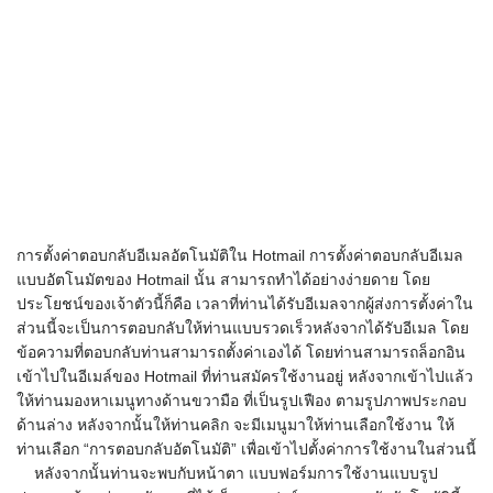
การตั้งค่าตอบกลับอีเมลอัตโนมัติใน Hotmail การตั้งค่าตอบกลับอีเมล
แบบอัตโนมัตของ Hotmail นั้น สามารถทำได้อย่างง่ายดาย โดย
ประโยชน์ของเจ้าตัวนี้ก็คือ เวลาที่ท่านได้รับอีเมลจากผู้ส่งการตั้งค่าใน
ส่วนนี้จะเป็นการตอบกลับให้ท่านแบบรวดเร็วหลังจากได้รับอีเมล โดย
ข้อความที่ตอบกลับท่านสามารถตั้งค่าเองได้ โดยท่านสามารถล็อกอิน
เข้าไปในอีเมล์ของ Hotmail ที่ท่านสมัครใช้งานอยู่ หลังจากเข้าไปแล้ว
ให้ท่านมองหาเมนูทางด้านขวามือ ที่เป็นรูปเฟือง ตามรูปภาพประกอบ
ด้านล่าง หลังจากนั้นให้ท่านคลิก จะมีเมนูมาให้ท่านเลือกใช้งาน ให้
ท่านเลือก “การตอบกลับอัตโนมัติ” เพื่อเข้าไปตั้งค่าการใช้งานในส่วนนี้
หลังจากนั้นท่านจะพบกับหน้าตา แบบฟอร์มการใช้งานแบบรูป