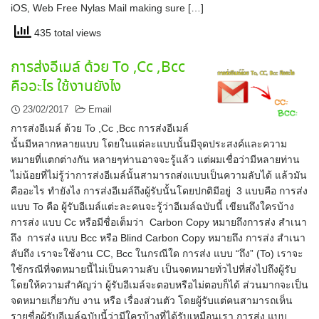
iOS, Web Free Nylas Mail making sure […]
435 total views
การส่งอีเมล์ ด้วย To ,Cc ,Bcc
คืออะไร ใช้งานยังไง
23/02/2017
Email
การส่งอีเมล์ ด้วย To ,Cc ,Bcc การส่งอีเมล์
นั้นมีหลากหลายแบบ โดยในแต่ละแบบนั้นมีจุดประสงค์และความ
หมายที่แตกต่างกัน หลายๆท่านอาจจะรู้แล้ว แต่ผมเชื่อว่ามีหลายท่าน
ไม่น้อยที่ไม่รู้ว่าการส่งอีเมล์นั้นสามารถส่งแบบเป็นความลับได้ แล้วมัน
คืออะไร ทำยังไง การส่งอีเมล์ถึงผู้รับนั้นโดยปกติมีอยู่ 3 แบบคือ การส่ง
แบบ To คือ ผู้รับอีเมล์แต่ะละคนจะรู้ว่าอีเมล์ฉบับนี้ เขียนถึงใครบ้าง
การส่ง แบบ Cc หรือมีชื่อเต็มว่า Carbon Copy หมายถึงการส่ง สำเนา
ถึง การส่ง แบบ Bcc หรือ Blind Carbon Copy หมายถึง การส่ง สำเนา
ลับถึง เราจะใช้งาน CC, Bcc ในกรณีใด การส่ง แบบ “ถึง” (To) เราจะ
ใช้กรณีที่จดหมายนี้ไม่เป็นความลับ เป็นจดหมายทั่วไปที่ส่งไปถึงผู้รับ
โดยให้ความสำคัญว่า ผู้รับอีเมล์จะตอบหรือไม่ตอบก็ได้ ส่วนมากจะเป็น
จดหมายเกี่ยวกับ งาน หรือ เรื่องส่วนตัว โดยผู้รับแต่คนสามารถเห็น
รายชื่อผู้รับอีเมล์ฉบับนี้ว่ามีใครบ้างที่ได้รับเหมือนเรา การส่ง แบบ