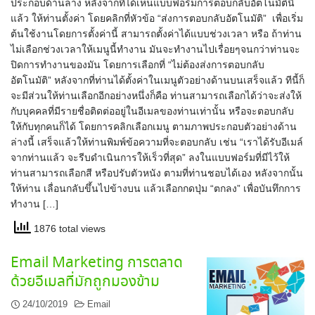
ประกอบด้านล่าง หลังจากที่ได้เห็นแบบฟอร์มการตอบกลับอัตโนมัตินี้
แล้ว ให้ท่านตั้งค่า โดยคลิกที่หัวข้อ “ส่งการตอบกลับอัตโนมัติ” เพื่อเริ่ม
ต้นใช้งานโดยการตั้งค่านี้ สามารถตั้งค่าได้แบบช่วงเวลา หรือ ถ้าท่าน
ไม่เลือกช่วงเวลาให้เมนูนี้ทำงาน มันจะทำงานไปเรื่อยๆจนกว่าท่านจะ
ปิดการทำงานของมัน โดยการเลือกที่ “ไม่ต้องส่งการตอบกลับ
อัตโนมัติ” หลังจากที่ท่านได้ตั้งค่าในเมนูตัวอย่างด้านบนเสร็จแล้ว ทีนี้ก็
จะมีส่วนให้ท่านเลือกอีกอย่างหนึ่งก็คือ ท่านสามารถเลือกได้ว่าจะส่งให้
กับบุคคลที่มีรายชื่อติดต่ออยู่ในอีเมลของท่านเท่านั้น หรือจะตอบกลับ
ให้กับทุกคนก็ได้ โดยการคลิกเลือกเมนู ตามภาพประกอบตัวอย่างด้าน
ล่างนี้ เสร็จแล้วให้ท่านพิมพ์ข้อความที่จะตอบกลับ เช่น “เราได้รับอีเมล์
จากท่านแล้ว จะรีบดำเนินการให้เร็วที่สุด” ลงในแบบฟอร์มที่มีไว้ให้
ท่านสามารถเลือกสี หรือปรับตัวหนัง ตามที่ท่านชอบได้เอง หลังจากนั้น
ให้ท่าน เลื่อนกลับขึ้นไปข้างบน แล้วเลือกกดปุ่ม “ตกลง” เพื่อบันทึกการ
ทำงาน […]
1876 total views
Email Marketing การตลาด
ด้วยอีเมลที่มักถูกมองข้าม
24/10/2019
Email