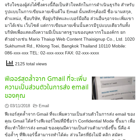
จริงใจของผู้ส่งได้ซึ่งตรงนี้ถือเป็นหัวใจหลักในการดำเนินธุรกิจ สำหรับ
รูปแบบในการเขียนลายเซ็นต์ใน Email นั้นหลักๆต้องมี ชื่อ-นามสกุล,
ตำแหน่ง, ชื่อบริษัท, ที่อยู่บริษัทและเบอร์มือถือ ส่วนอื่นๆอาจจะเพิ่มเขา
มาได้เช่น เว็บไซต์ แต่การเขียนลายเซ็นนั้นควรมีรูปแบบเดียวกันทั้ง
บริษัทเพื่อแสดงถึงความมีเป็นมาตรฐานของบุคลากรในองค์กร ยก
ตัวอย่างเช่น Mario Thaiup Web Content Thaisignup Co., Ltd. 1020
Sukhumvit Rd., Khlong Toei, Bangkok Thailand 10110 Mobile:
086-xxx-xxx TEL: 02-xxx-xxxx FAX: 02-xxx-xxxx
2125 total views
ฟีเจอร์สุดล้ำจาก Gmail ที่จะเพิ่ม
ความเป็นส่วนตัวในการส่ง email
ของคุณ
03/11/2018
Email
ฟีเจอร์สุดล้ำจาก Gmail ที่จะเพิ่มความเป็นส่วนตัวในการส่ง email ของ
คุณ Gmail ได้สร้างฟีเจอร์ใหม่ที่มีชื่อว่า Confidential Mode ขึ้นมา เพื่อ
ที่จะทำให้การส่ง email ของคุณมีความเป็นส่วนตัวมากยิ่งขึ้น นี่คือ 4
ข้อล้ำๆ ที่ฟีเจอร์นี้สามารถทำได้ค่ะ ส่วนใครที่ยังไม่มี คลิก สมัคร