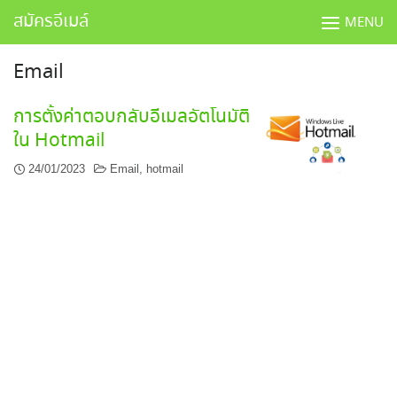
Skip
สมัครอีเมล์
MENU
to
content
Email
การตั้งค่าตอบกลับอีเมลอัตโนมัติ
ใน Hotmail
24/01/2023
Email
,
hotmail