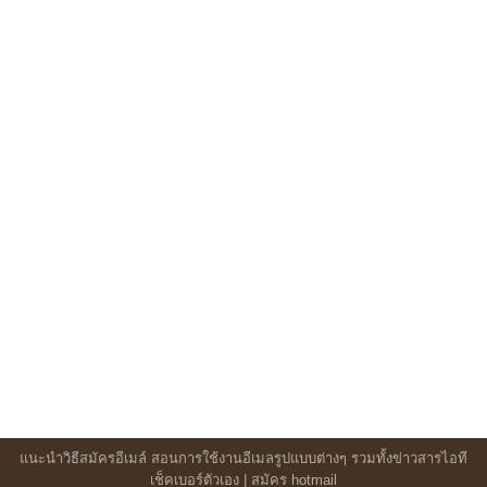
แนะนำวิธีสมัครอีเมล์ สอนการใช้งานอีเมลรูปแบบต่างๆ รวมทั้งข่าวสารไอที
เช็คเบอร์ตัวเอง
|
สมัคร hotmail